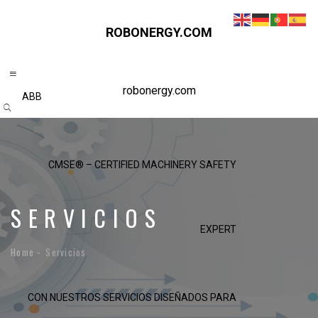
ROBONERGY.COM
robonergy.com
ABB
CMSE® – CERTIFIED MACHINERY SAFETY
SERVICIOS
EXPERT
Home
Servicios
CON NUESTROS SERVICIOS DISEÑADOS PARA