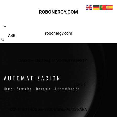
ROBONERGY.COM
robonergy.com
ABB
CMSE® – CERTIFIED MACHINERY SAFETY
AUTOMATIZACIÓN
EXPERT
Home
Servicios
Industria
Automatización
CON NUESTROS SERVICIOS DISEÑADOS PARA