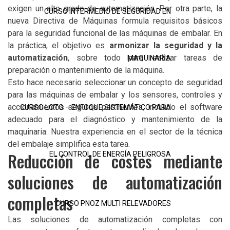
exigen un alto grado de automatización. Por otra parte, la
CURSO INTERMEDIO DE SEGURIDAD EN
nueva Directiva de Máquinas formula requisitos básicos
para la seguridad funcional de las máquinas de embalar. En
la práctica, el objetivo es
armonizar la seguridad y la
automatización
, sobre todo para realizar tareas de
MAQUINARIA
preparación o mantenimiento de la máquina.
Esto hace necesario seleccionar un concepto de seguridad
para las máquinas de embalar y los sensores, controles y
accionamientos seguros pertinentes, incluido el software
CURSO LOTO – ENFOQUE SISTEMÁTICO PARA
adecuado para el diagnóstico y mantenimiento de la
maquinaria. Nuestra experiencia en el sector de la técnica
del embalaje simplifica esta tarea.
Reducción de costes mediante
EL CONTROL DE ENERGÍA PELIGROSA
soluciones de automatización
completas
CURSO PNOZ MULTI RELEVADORES
Las soluciones de automatización completas con