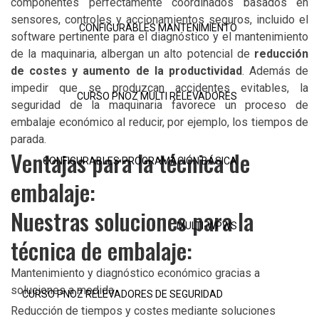
componentes perfectamente coordinados basados en
sensores, controles y accionamientos seguros, incluido el
CONFIGURABLES MANTENIMIENTO
software pertinente para el diagnóstico y el mantenimiento
de la maquinaria, albergan un alto potencial de
reducción
de costes y aumento de la productividad
. Además de
impedir que se produzcan accidentes evitables, la
CURSO PNOZ MULTI RELEVADORES
seguridad de la maquinaria favorece un proceso de
embalaje económico al reducir, por ejemplo, los tiempos de
parada.
Ventajas para la técnica de
CONFIGURABLES PROGRAMACIÓN BÁSICA
embalaje:
Nuestras soluciones para la
MULTI-WPWS
técnica de embalaje:
Mantenimiento y diagnóstico económico gracias a
soluciones a medida
CURSO PNOZ RELEVADORES DE SEGURIDAD
Reducción de tiempos y costes mediante soluciones