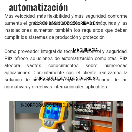
automatización
Más velocidad, más flexibilidad y más seguridad: conforme
aumenta el grado de automatización de las máquinas y las
CURSO BÁSICO DE SEGURIDAD EN
instalaciones aumentan también los requisitos que deben
cumplir los sistemas de producción y protección.
MAQUINARIA
Como proveedor integral de técnica de control y seguridad,
Pilz ofrece soluciones de automatización completas. Pilz
atesora vastos conocimientos sobre numerosas
aplicaciones. Conjuntamente con el cliente realizamos la
CURSO DE DISEÑO DE SEGURIDAD
solución de automatización óptima en el marco de las
normativas y directivas internacionales aplicables.
INCORPORANDO EN ISO 13849-1 & EN IEC