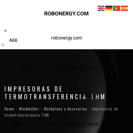
ROBONERGY.COM
robonergy.com
ABB
CMSE® – CERTIFIED MACHINERY SAFETY
IMPRESORAS DE
TERMOTRANSFERENCIA THM
EXPERT
Home
Weidmüller
Workplace y Accesorios
Impresoras de
termotransferencia THM
CON NUESTROS SERVICIOS DISEÑADOS PARA