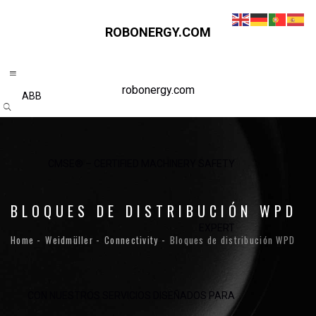
ROBONERGY.COM
robonergy.com
ABB
CMSE® – CERTIFIED MACHINERY SAFETY
BLOQUES DE DISTRIBUCIÓN WPD
EXPERT
Home
Weidmüller
Connectivity
Bloques de distribución WPD
CON NUESTROS SERVICIOS DISEÑADOS PARA