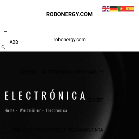
ROBONERGY.COM
robonergy.com
ABB
CMSE® – CERTIFIED MACHINERY SAFETY
ELECTRÓNICA
EXPERT
Home
Weidmüller
Electrónica
CON NUESTROS SERVICIOS DISEÑADOS PARA