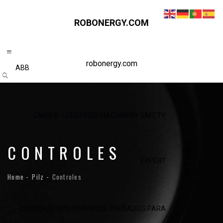
ROBONERGY.COM
robonergy.com
ABB
CMSE® – CERTIFIED MACHINERY SAFETY
CONTROLES
EXPERT
Home
Pilz
Controles
CON NUESTROS SERVICIOS DISEÑADOS PARA