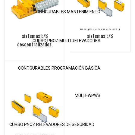
CONFIGURABLES MANTENIMIENTO
PSSuniversal: módulos
PSSuniversal: módulos
de comunicación para
E/S para controles y
sistemas E/S
sistemas E/S
CURSO PNOZ MULTI RELEVADORES
descentralizados.
CONFIGURABLES PROGRAMACIÓN BÁSICA
MULTI-WPWS
PSSuniversal: módulos
CURSO PNOZ RELEVADORES DE SEGURIDAD
E/S para controles y